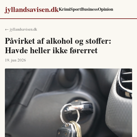
jyllandsavisen.dk
Krimi
Sport
Business
Opinion
← jyllandsavisen.dk
Påvirket af alkohol og stoffer:
Havde heller ikke førerret
19. jun 2026