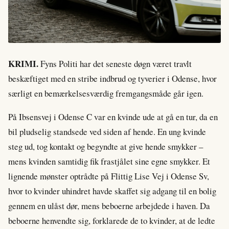
KRIMI.
Fyns Politi har det seneste døgn været travlt
beskæftiget med en stribe indbrud og tyverier i Odense, hvor
særligt en bemærkelsesværdig fremgangsmåde går igen.
På Ibsensvej i Odense C var en kvinde ude at gå en tur, da en
bil pludselig standsede ved siden af hende. En ung kvinde
steg ud, tog kontakt og begyndte at give hende smykker –
mens kvinden samtidig fik frastjålet sine egne smykker. Et
lignende mønster optrådte på Flittig Lise Vej i Odense Sv,
hvor to kvinder uhindret havde skaffet sig adgang til en bolig
gennem en ulåst dør, mens beboerne arbejdede i haven. Da
beboerne henvendte sig, forklarede de to kvinder, at de ledte