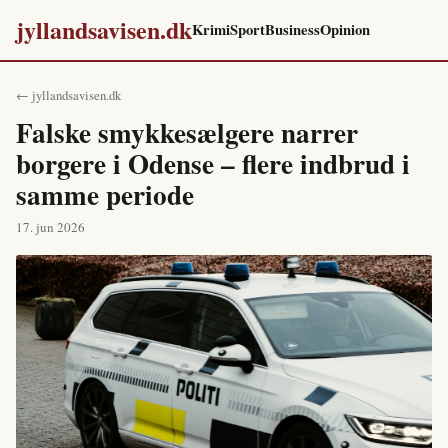
jyllandsavisen.dk
Krimi
Sport
Business
Opinion
← jyllandsavisen.dk
Falske smykkesælgere narrer
borgere i Odense – flere indbrud i
samme periode
17. jun 2026