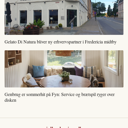
Gelato Di Natura bliver ny erhvervspartner i Fredericia midtby
Genbrug er sommerhit på Fyn: Service og brætspil ryger over
disken