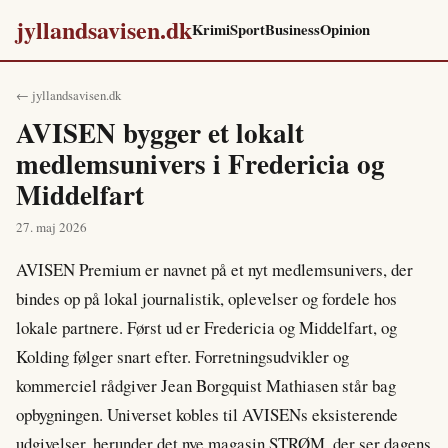
jyllandsavisen.dk
Krimi
Sport
Business
Opinion
← jyllandsavisen.dk
AVISEN bygger et lokalt
medlemsunivers i Fredericia og
Middelfart
27. maj 2026
AVISEN Premium er navnet på et nyt medlemsunivers, der
bindes op på lokal journalistik, oplevelser og fordele hos
lokale partnere. Først ud er Fredericia og Middelfart, og
Kolding følger snart efter. Forretningsudvikler og
kommerciel rådgiver Jean Borgquist Mathiasen står bag
opbygningen. Universet kobles til AVISENs eksisterende
udgivelser, herunder det nye magasin STRØM, der ser dagens