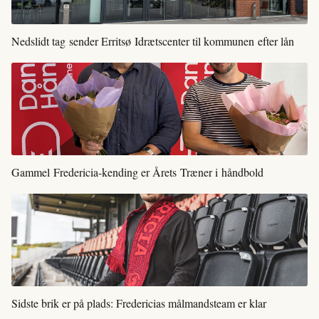
Nedslidt tag sender Erritsø Idrætscenter til kommunen efter lån
Gammel Fredericia-kending er Årets Træner i håndbold
Sidste brik er på plads: Fredericias målmandsteam er klar