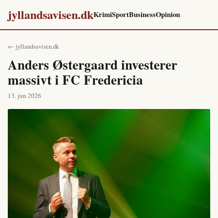
jyllandsavisen.dk
Krimi
Sport
Business
Opinion
← jyllandsavisen.dk
Anders Østergaard investerer
massivt i FC Fredericia
13. jun 2026