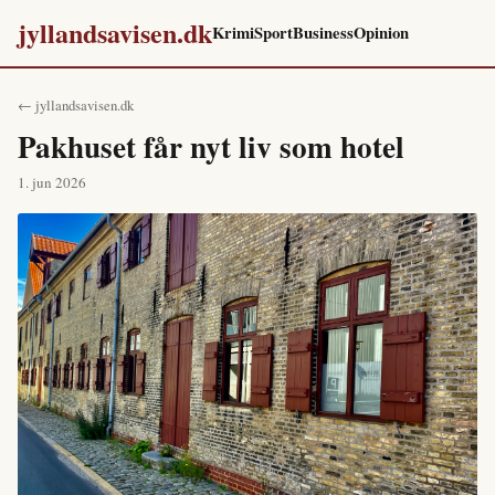
jyllandsavisen.dk
Krimi
Sport
Business
Opinion
← jyllandsavisen.dk
Pakhuset får nyt liv som hotel
1. jun 2026