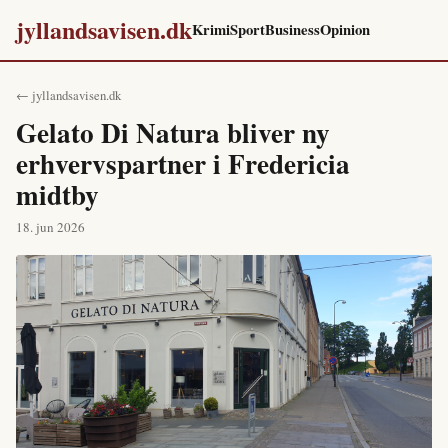
jyllandsavisen.dk
Krimi
Sport
Business
Opinion
← jyllandsavisen.dk
Gelato Di Natura bliver ny
erhvervspartner i Fredericia
midtby
18. jun 2026