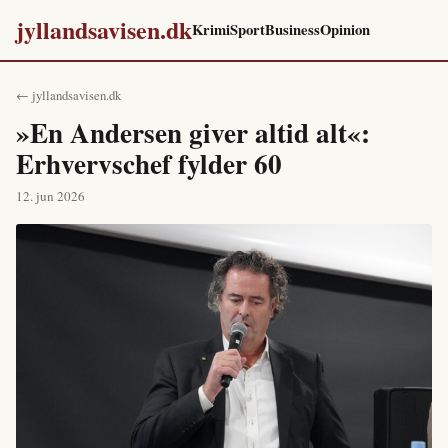
jyllandsavisen.dk
Krimi
Sport
Business
Opinion
← jyllandsavisen.dk
»En Andersen giver altid alt«:
Erhvervschef fylder 60
12. jun 2026