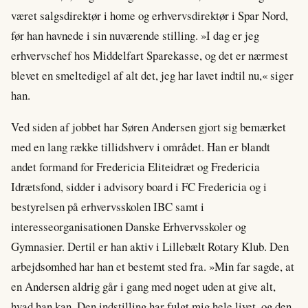
været salgsdirektør i home og erhvervsdirektør i Spar Nord,
før han havnede i sin nuværende stilling. »I dag er jeg
erhvervschef hos Middelfart Sparekasse, og det er nærmest
blevet en smeltedigel af alt det, jeg har lavet indtil nu,« siger
han.
Ved siden af jobbet har Søren Andersen gjort sig bemærket
med en lang række tillidshverv i området. Han er blandt
andet formand for Fredericia Eliteidræt og Fredericia
Idrætsfond, sidder i advisory board i FC Fredericia og i
bestyrelsen på erhvervsskolen IBC samt i
interesseorganisationen Danske Erhvervsskoler og
Gymnasier. Dertil er han aktiv i Lillebælt Rotary Klub. Den
arbejdsomhed har han et bestemt sted fra. »Min far sagde, at
en Andersen aldrig går i gang med noget uden at give alt,
hvad han kan. Den indstilling har fulgt mig hele livet, og den