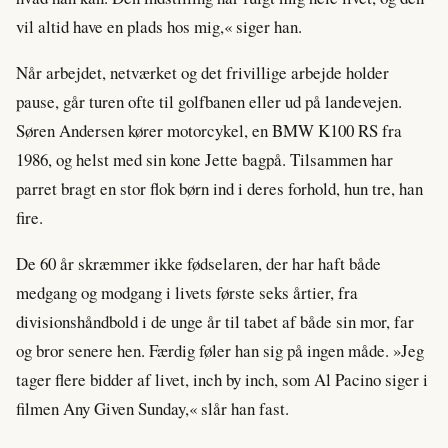
vil altid have en plads hos mig,« siger han.
Når arbejdet, netværket og det frivillige arbejde holder
pause, går turen ofte til golfbanen eller ud på landevejen.
Søren Andersen kører motorcykel, en BMW K100 RS fra
1986, og helst med sin kone Jette bagpå. Tilsammen har
parret bragt en stor flok børn ind i deres forhold, hun tre, han
fire.
De 60 år skræmmer ikke fødselaren, der har haft både
medgang og modgang i livets første seks årtier, fra
divisionshåndbold i de unge år til tabet af både sin mor, far
og bror senere hen. Færdig føler han sig på ingen måde. »Jeg
tager flere bidder af livet, inch by inch, som Al Pacino siger i
filmen Any Given Sunday,« slår han fast.