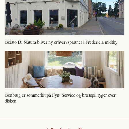
Gelato Di Natura bliver ny erhvervspartner i Fredericia midtby
Genbrug er sommerhit på Fyn: Service og brætspil ryger over
disken