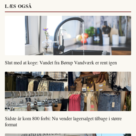
LÆS OGSÅ
Slut med at koge: Vandet fra Børup Vandværk er rent igen
Sidste år kom 800 forbi: Nu vender lagersalget tilbage i større
format