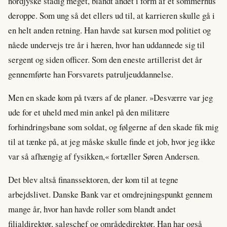
nordjyske stadig meget, blandt andet i form af et sommerhus
deroppe. Som ung så det ellers ud til, at karrieren skulle gå i
en helt anden retning. Han havde sat kursen mod politiet og
nåede undervejs tre år i hæren, hvor han uddannede sig til
sergent og siden officer. Som den eneste artillerist det år
gennemførte han Forsvarets patruljeuddannelse.
Men en skade kom på tværs af de planer. »Desværre var jeg
ude for et uheld med min ankel på den militære
forhindringsbane som soldat, og følgerne af den skade fik mig
til at tænke på, at jeg måske skulle finde et job, hvor jeg ikke
var så afhængig af fysikken,« fortæller Søren Andersen.
Det blev altså finanssektoren, der kom til at tegne
arbejdslivet. Danske Bank var et omdrejningspunkt gennem
mange år, hvor han havde roller som blandt andet
filialdirektør, salgschef og områdedirektør. Han har også