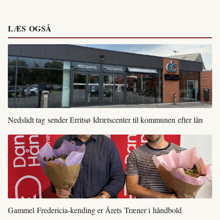
LÆS OGSÅ
Nedslidt tag sender Erritsø Idrætscenter til kommunen efter lån
Gammel Fredericia-kending er Årets Træner i håndbold