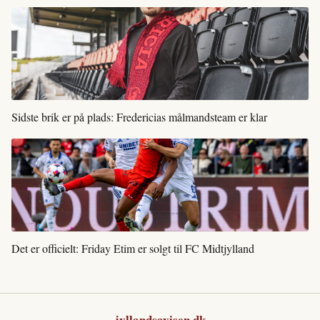
Sidste brik er på plads: Fredericias målmandsteam er klar
Det er officielt: Friday Etim er solgt til FC Midtjylland
jyllandsavisen.dk