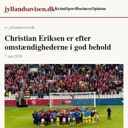
jyllandsavisen.dk
Krimi
Sport
Business
Opinion
← jyllandsavisen.dk
Christian Eriksen er efter
omstændighederne i god behold
7. jun 2026